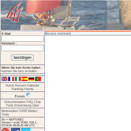
Access restricted
E-Mail :
Kennwort :
Wenn Sie kein Konto haben
,
können Sie eins erstellen
.
Home
Rennen
Kalender
Ranking
Handy
Forum
Dokumentation
FAQ
Chat
Tools
Entwicklung
Über
Meteodaten GRIB
Wetter-
Tools
Srv = NEPTUNE2.
Version = trunk VLM2_V28.1_
07/14/20 08:00:45 AM UTC