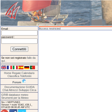
Access restricted
Email :
password :
Se non sei registrato
fallo da
qui
.
Home
Regate
Calendario
Classifica
Telefonini
Forum
Documentazione
GUIDA
Chat
Attrezzi
Sviluppo
Circa
GRIB database meteo
Strumenti per la Meteo
Srv = NEPTUNE2.
Version = trunk VLM2_V28.1_
07/14/20 08:00:45 AM UTC