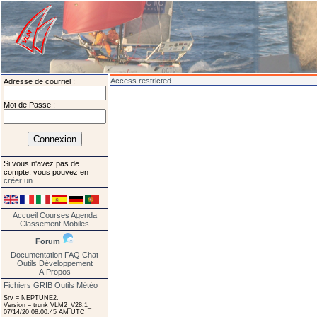
Access restricted
Adresse de courriel :
Mot de Passe :
Si vous n'avez pas de
compte, vous pouvez en
créer un
.
Accueil
Courses
Agenda
Classement
Mobiles
Forum
Documentation
FAQ
Chat
Outils
Développement
A Propos
Fichiers GRIB
Outils Météo
Srv = NEPTUNE2.
Version = trunk VLM2_V28.1_
07/14/20 08:00:45 AM UTC