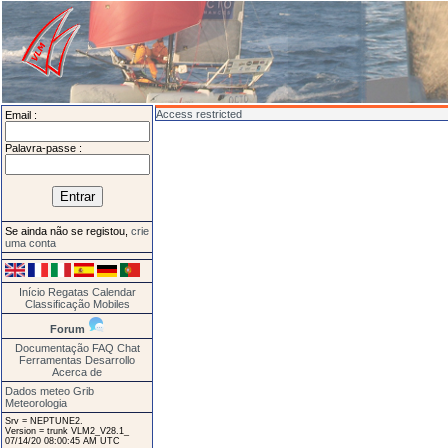
Access restricted
Email :
Palavra-passe :
Se ainda não se registou,
crie
uma conta
Início
Regatas
Calendar
Classificação
Mobiles
Forum
Documentação
FAQ
Chat
Ferramentas
Desarrollo
Acerca de
Dados meteo Grib
Meteorologia
Srv = NEPTUNE2.
Version = trunk VLM2_V28.1_
07/14/20 08:00:45 AM UTC