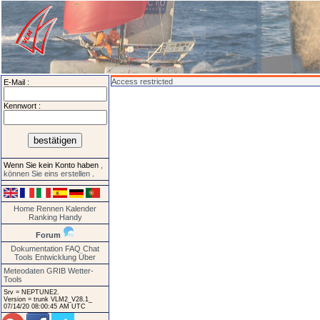
Access restricted
E-Mail :
Kennwort :
Wenn Sie kein Konto haben
,
können Sie eins erstellen
.
Home
Rennen
Kalender
Ranking
Handy
Forum
Dokumentation
FAQ
Chat
Tools
Entwicklung
Über
Meteodaten GRIB
Wetter-
Tools
Srv = NEPTUNE2.
Version = trunk VLM2_V28.1_
07/14/20 08:00:45 AM UTC