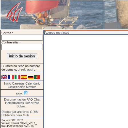
Access restricted
Correo :
Contraseña :
Si usted no tiene un nombre
de usuario,
creelo aquí
.
Inicio
Carreras
Calendario
Clasificación
Moviles
foro
Documentación
FAQ
Chat
Herramientas
Desarrollo
Sobre...
Descargar archivos GRIB
Utilidades para Grib
Srv = NEPTUNE2.
Version = trunk VLM2_V28.1_
07/14/20 08:00:45 AM UTC