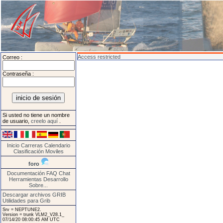
Access restricted
Correo :
Contraseña :
Si usted no tiene un nombre
de usuario,
creelo aquí
.
Inicio
Carreras
Calendario
Clasificación
Moviles
foro
Documentación
FAQ
Chat
Herramientas
Desarrollo
Sobre...
Descargar archivos GRIB
Utilidades para Grib
Srv = NEPTUNE2.
Version = trunk VLM2_V28.1_
07/14/20 08:00:45 AM UTC