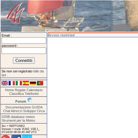
Access restricted
Email :
password :
Se non sei registrato
fallo da
qui
.
Home
Regate
Calendario
Classifica
Telefonini
Forum
Documentazione
GUIDA
Chat
Attrezzi
Sviluppo
Circa
GRIB database meteo
Strumenti per la Meteo
Srv = NEPTUNE2.
Version = trunk VLM2_V28.1_
07/14/20 08:00:45 AM UTC