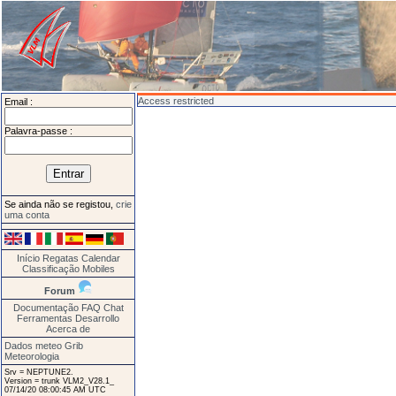
Access restricted
Email :
Palavra-passe :
Se ainda não se registou,
crie
uma conta
Início
Regatas
Calendar
Classificação
Mobiles
Forum
Documentação
FAQ
Chat
Ferramentas
Desarrollo
Acerca de
Dados meteo Grib
Meteorologia
Srv = NEPTUNE2.
Version = trunk VLM2_V28.1_
07/14/20 08:00:45 AM UTC