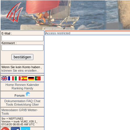
Access restricted
E-Mail :
Kennwort :
Wenn Sie kein Konto haben
,
können Sie eins erstellen
.
Home
Rennen
Kalender
Ranking
Handy
Forum
Dokumentation
FAQ
Chat
Tools
Entwicklung
Über
Meteodaten GRIB
Wetter-
Tools
Srv = NEPTUNE2.
Version = trunk VLM2_V28.1_
07/14/20 08:00:45 AM UTC