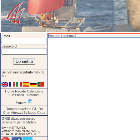
Access restricted
Email :
password :
Se non sei registrato
fallo da
qui
.
Home
Regate
Calendario
Classifica
Telefonini
Forum
Documentazione
GUIDA
Chat
Attrezzi
Sviluppo
Circa
GRIB database meteo
Strumenti per la Meteo
Srv = NEPTUNE2.
Version = trunk VLM2_V28.1_
07/14/20 08:00:45 AM UTC