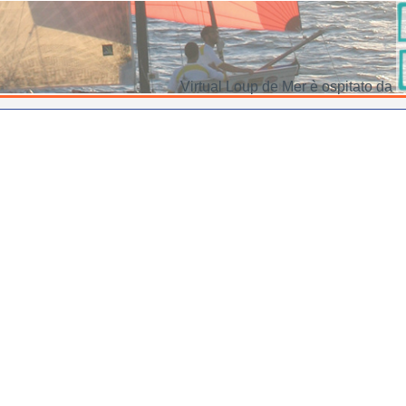
Virtual Loup de Mer è ospitato da