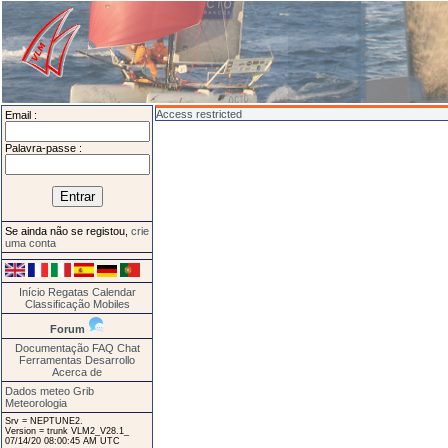
Access restricted
Email :
Palavra-passe :
Se ainda não se registou,
crie
uma conta
Início
Regatas
Calendar
Classificação
Mobiles
Forum
Documentação
FAQ
Chat
Ferramentas
Desarrollo
Acerca de
Dados meteo Grib
Meteorologia
Srv = NEPTUNE2.
Version = trunk VLM2_V28.1_
07/14/20 08:00:45 AM UTC