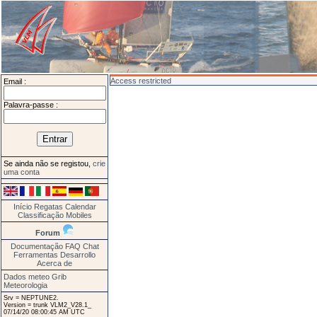
Access restricted
Email :
Palavra-passe :
Se ainda não se registou,
crie
uma conta
Início
Regatas
Calendar
Classificação
Mobiles
Forum
Documentação
FAQ
Chat
Ferramentas
Desarrollo
Acerca de
Dados meteo Grib
Meteorologia
Srv = NEPTUNE2.
Version = trunk VLM2_V28.1_
07/14/20 08:00:45 AM UTC