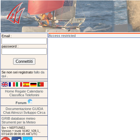
Access restricted
Email :
password :
Se non sei registrato
fallo da
qui
.
Home
Regate
Calendario
Classifica
Telefonini
Forum
Documentazione
GUIDA
Chat
Attrezzi
Sviluppo
Circa
GRIB database meteo
Strumenti per la Meteo
Srv = NEPTUNE2.
Version = trunk VLM2_V28.1_
07/14/20 08:00:45 AM UTC