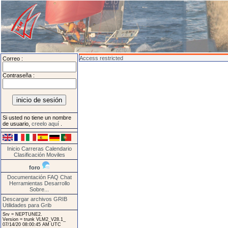
Access restricted
Correo :
Contraseña :
Si usted no tiene un nombre
de usuario,
creelo aquí
.
Inicio
Carreras
Calendario
Clasificación
Moviles
foro
Documentación
FAQ
Chat
Herramientas
Desarrollo
Sobre...
Descargar archivos GRIB
Utilidades para Grib
Srv = NEPTUNE2.
Version = trunk VLM2_V28.1_
07/14/20 08:00:45 AM UTC