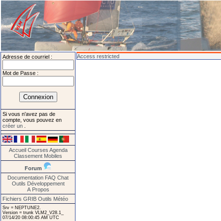
Access restricted
Adresse de courriel :
Mot de Passe :
Si vous n'avez pas de
compte, vous pouvez en
créer un
.
Accueil
Courses
Agenda
Classement
Mobiles
Forum
Documentation
FAQ
Chat
Outils
Développement
A Propos
Fichiers GRIB
Outils Météo
Srv = NEPTUNE2.
Version = trunk VLM2_V28.1_
07/14/20 08:00:45 AM UTC