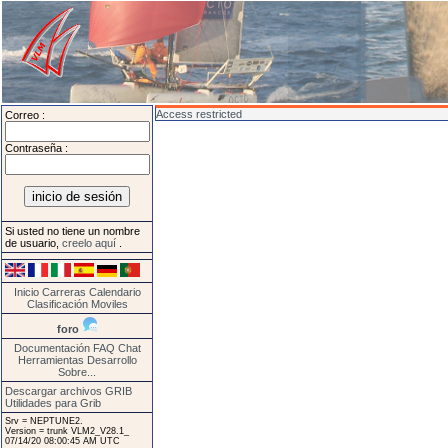
Access restricted
Correo :
Contraseña :
Si usted no tiene un nombre
de usuario,
creelo aquí
.
Inicio
Carreras
Calendario
Clasificación
Moviles
foro
Documentación
FAQ
Chat
Herramientas
Desarrollo
Sobre...
Descargar archivos GRIB
Utilidades para Grib
Srv = NEPTUNE2.
Version = trunk VLM2_V28.1_
07/14/20 08:00:45 AM UTC