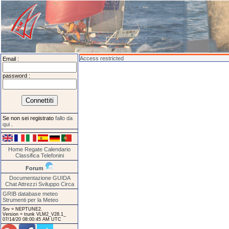
Access restricted
Email :
password :
Se non sei registrato
fallo da
qui
.
Home
Regate
Calendario
Classifica
Telefonini
Forum
Documentazione
GUIDA
Chat
Attrezzi
Sviluppo
Circa
GRIB database meteo
Strumenti per la Meteo
Srv = NEPTUNE2.
Version = trunk VLM2_V28.1_
07/14/20 08:00:45 AM UTC