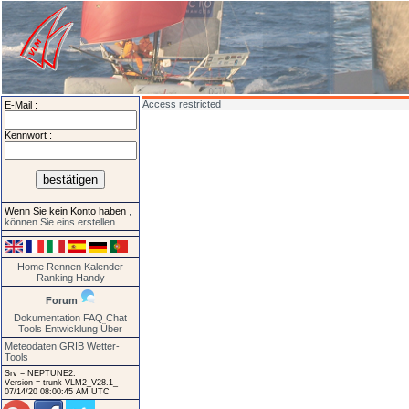
Access restricted
E-Mail :
Kennwort :
Wenn Sie kein Konto haben
,
können Sie eins erstellen
.
Home
Rennen
Kalender
Ranking
Handy
Forum
Dokumentation
FAQ
Chat
Tools
Entwicklung
Über
Meteodaten GRIB
Wetter-
Tools
Srv = NEPTUNE2.
Version = trunk VLM2_V28.1_
07/14/20 08:00:45 AM UTC