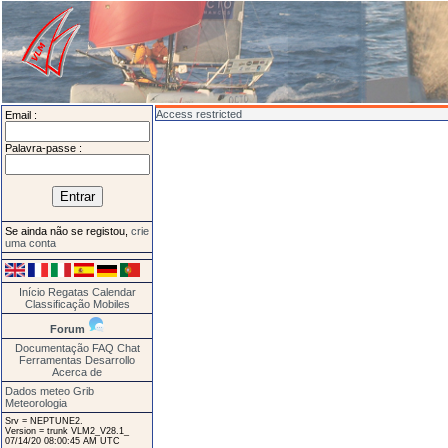
Access restricted
Email :
Palavra-passe :
Se ainda não se registou,
crie
uma conta
Início
Regatas
Calendar
Classificação
Mobiles
Forum
Documentação
FAQ
Chat
Ferramentas
Desarrollo
Acerca de
Dados meteo Grib
Meteorologia
Srv = NEPTUNE2.
Version = trunk VLM2_V28.1_
07/14/20 08:00:45 AM UTC