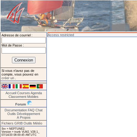
Access restricted
Adresse de courriel :
Mot de Passe :
Si vous n'avez pas de
compte, vous pouvez en
créer un
.
Accueil
Courses
Agenda
Classement
Mobiles
Forum
Documentation
FAQ
Chat
Outils
Développement
A Propos
Fichiers GRIB
Outils Météo
Srv = NEPTUNE2.
Version = trunk VLM2_V28.1_
07/14/20 08:00:45 AM UTC