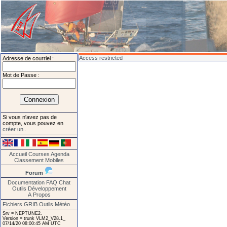
Access restricted
Adresse de courriel :
Mot de Passe :
Si vous n'avez pas de
compte, vous pouvez en
créer un
.
Accueil
Courses
Agenda
Classement
Mobiles
Forum
Documentation
FAQ
Chat
Outils
Développement
A Propos
Fichiers GRIB
Outils Météo
Srv = NEPTUNE2.
Version = trunk VLM2_V28.1_
07/14/20 08:00:45 AM UTC