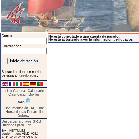
Correo :
No está conectado a una cuenta de jugador.
No está autorizado a ver la información del jugador.
Contraseña :
Si usted no tiene un nombre
de usuario,
creelo aquí
.
Inicio
Carreras
Calendario
Clasificación
Moviles
foro
Documentación
FAQ
Chat
Herramientas
Desarrollo
Sobre...
Descargar archivos GRIB
Utilidades para Grib
Srv = NEPTUNE2.
Version = trunk VLM2_V28.1_
07/14/20 08:00:45 AM UTC