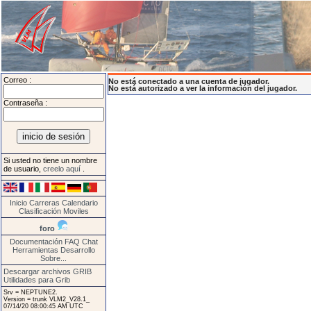
Correo :
No está conectado a una cuenta de jugador.
No está autorizado a ver la información del jugador.
Contraseña :
Si usted no tiene un nombre
de usuario,
creelo aquí
.
Inicio
Carreras
Calendario
Clasificación
Moviles
foro
Documentación
FAQ
Chat
Herramientas
Desarrollo
Sobre...
Descargar archivos GRIB
Utilidades para Grib
Srv = NEPTUNE2.
Version = trunk VLM2_V28.1_
07/14/20 08:00:45 AM UTC