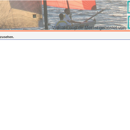
Virtual Loup de Mer ist gehostet von
inzusehen.