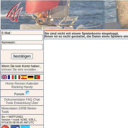
E-Mail :
Sie sind nicht mit einem Spielerkonto eingeloggt.
Ihnen ist es nicht gestattet, die Daten eines Spielers e
Kennwort :
Wenn Sie kein Konto haben
,
können Sie eins erstellen
.
Home
Rennen
Kalender
Ranking
Handy
Forum
Dokumentation
FAQ
Chat
Tools
Entwicklung
Über
Meteodaten GRIB
Wetter-
Tools
Srv = NEPTUNE2.
Version = trunk VLM2_V28.1_
07/14/20 08:00:45 AM UTC