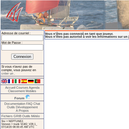
Adresse de courriel :
Vous n'êtes pas connecté en tant que joueur.
Vous n'êtes pas autorisé à voir les informations sur un 
Mot de Passe :
Si vous n'avez pas de
compte, vous pouvez en
créer un
.
Accueil
Courses
Agenda
Classement
Mobiles
Forum
Documentation
FAQ
Chat
Outils
Développement
A Propos
Fichiers GRIB
Outils Météo
Srv = NEPTUNE2.
Version = trunk VLM2_V28.1_
07/14/20 08:00:45 AM UTC