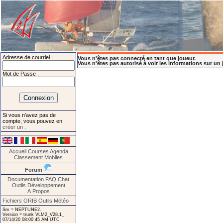
Adresse de courriel :
Vous n'êtes pas connecté en tant que joueur.
Vous n'êtes pas autorisé à voir les informations sur un 
Mot de Passe :
Si vous n'avez pas de
compte, vous pouvez en
créer un
.
Accueil
Courses
Agenda
Classement
Mobiles
Forum
Documentation
FAQ
Chat
Outils
Développement
A Propos
Fichiers GRIB
Outils Météo
Srv = NEPTUNE2.
Version = trunk VLM2_V28.1_
07/14/20 08:00:45 AM UTC