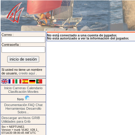
Correo :
No está conectado a una cuenta de jugador.
No está autorizado a ver la información del jugador.
Contraseña :
Si usted no tiene un nombre
de usuario,
creelo aquí
.
Inicio
Carreras
Calendario
Clasificación
Moviles
foro
Documentación
FAQ
Chat
Herramientas
Desarrollo
Sobre...
Descargar archivos GRIB
Utilidades para Grib
Srv = NEPTUNE2.
Version = trunk VLM2_V28.1_
07/14/20 08:00:45 AM UTC