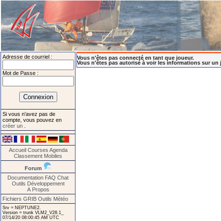
Adresse de courriel :
Vous n'êtes pas connecté en tant que joueur.
Vous n'êtes pas autorisé à voir les informations sur un 
Mot de Passe :
Si vous n'avez pas de
compte, vous pouvez en
créer un
.
Accueil
Courses
Agenda
Classement
Mobiles
Forum
Documentation
FAQ
Chat
Outils
Développement
A Propos
Fichiers GRIB
Outils Météo
Srv = NEPTUNE2.
Version = trunk VLM2_V28.1_
07/14/20 08:00:45 AM UTC