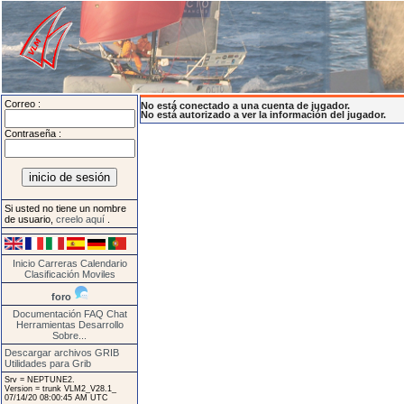
Correo :
No está conectado a una cuenta de jugador.
No está autorizado a ver la información del jugador.
Contraseña :
Si usted no tiene un nombre
de usuario,
creelo aquí
.
Inicio
Carreras
Calendario
Clasificación
Moviles
foro
Documentación
FAQ
Chat
Herramientas
Desarrollo
Sobre...
Descargar archivos GRIB
Utilidades para Grib
Srv = NEPTUNE2.
Version = trunk VLM2_V28.1_
07/14/20 08:00:45 AM UTC