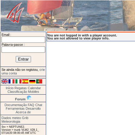
Email :
You are not logged in with a player account.
You are not allowed to view player info.
Palavra-passe :
Se ainda não se registou,
crie
uma conta
Início
Regatas
Calendar
Classificação
Mobiles
Forum
Documentação
FAQ
Chat
Ferramentas
Desarrollo
Acerca de
Dados meteo Grib
Meteorologia
Srv = NEPTUNE2.
Version = trunk VLM2_V28.1_
07/14/20 08:00:45 AM UTC