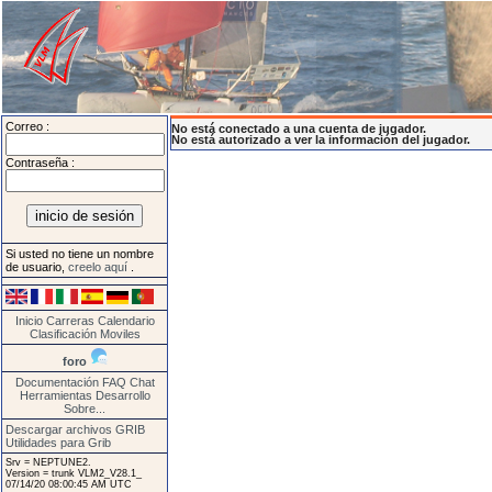
Correo :
No está conectado a una cuenta de jugador.
No está autorizado a ver la información del jugador.
Contraseña :
Si usted no tiene un nombre
de usuario,
creelo aquí
.
Inicio
Carreras
Calendario
Clasificación
Moviles
foro
Documentación
FAQ
Chat
Herramientas
Desarrollo
Sobre...
Descargar archivos GRIB
Utilidades para Grib
Srv = NEPTUNE2.
Version = trunk VLM2_V28.1_
07/14/20 08:00:45 AM UTC