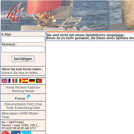
E-Mail :
Sie sind nicht mit einem Spielerkonto eingeloggt.
Ihnen ist es nicht gestattet, die Daten eines Spielers e
Kennwort :
Wenn Sie kein Konto haben
,
können Sie eins erstellen
.
Home
Rennen
Kalender
Ranking
Handy
Forum
Dokumentation
FAQ
Chat
Tools
Entwicklung
Über
Meteodaten GRIB
Wetter-
Tools
Srv = NEPTUNE2.
Version = trunk VLM2_V28.1_
07/14/20 08:00:45 AM UTC