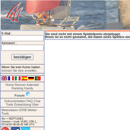
E-Mail :
Sie sind nicht mit einem Spielerkonto eingeloggt.
Ihnen ist es nicht gestattet, die Daten eines Spielers e
Kennwort :
Wenn Sie kein Konto haben
,
können Sie eins erstellen
.
Home
Rennen
Kalender
Ranking
Handy
Forum
Dokumentation
FAQ
Chat
Tools
Entwicklung
Über
Meteodaten GRIB
Wetter-
Tools
Srv = NEPTUNE2.
Version = trunk VLM2_V28.1_
07/14/20 08:00:45 AM UTC