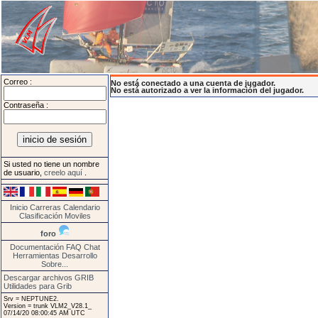
Correo :
No está conectado a una cuenta de jugador.
No está autorizado a ver la información del jugador.
Contraseña :
Si usted no tiene un nombre
de usuario,
creelo aquí
.
Inicio
Carreras
Calendario
Clasificación
Moviles
foro
Documentación
FAQ
Chat
Herramientas
Desarrollo
Sobre...
Descargar archivos GRIB
Utilidades para Grib
Srv = NEPTUNE2.
Version = trunk VLM2_V28.1_
07/14/20 08:00:45 AM UTC