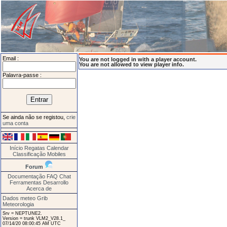
Email :
You are not logged in with a player account.
You are not allowed to view player info.
Palavra-passe :
Se ainda não se registou,
crie
uma conta
Início
Regatas
Calendar
Classificação
Mobiles
Forum
Documentação
FAQ
Chat
Ferramentas
Desarrollo
Acerca de
Dados meteo Grib
Meteorologia
Srv = NEPTUNE2.
Version = trunk VLM2_V28.1_
07/14/20 08:00:45 AM UTC