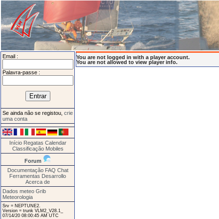
Email :
You are not logged in with a player account.
You are not allowed to view player info.
Palavra-passe :
Se ainda não se registou,
crie
uma conta
Início
Regatas
Calendar
Classificação
Mobiles
Forum
Documentação
FAQ
Chat
Ferramentas
Desarrollo
Acerca de
Dados meteo Grib
Meteorologia
Srv = NEPTUNE2.
Version = trunk VLM2_V28.1_
07/14/20 08:00:45 AM UTC