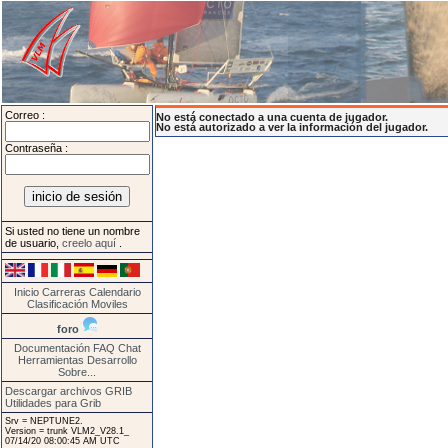
Correo :
No está conectado a una cuenta de jugador.
No está autorizado a ver la información del jugador.
Contraseña :
Si usted no tiene un nombre
de usuario,
creelo aquí
.
Inicio
Carreras
Calendario
Clasificación
Moviles
foro
Documentación
FAQ
Chat
Herramientas
Desarrollo
Sobre...
Descargar archivos GRIB
Utilidades para Grib
Srv = NEPTUNE2.
Version = trunk VLM2_V28.1_
07/14/20 08:00:45 AM UTC