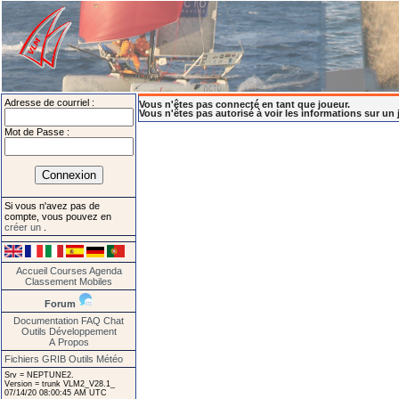
Adresse de courriel :
Vous n'êtes pas connecté en tant que joueur.
Vous n'êtes pas autorisé à voir les informations sur un 
Mot de Passe :
Si vous n'avez pas de
compte, vous pouvez en
créer un
.
Accueil
Courses
Agenda
Classement
Mobiles
Forum
Documentation
FAQ
Chat
Outils
Développement
A Propos
Fichiers GRIB
Outils Météo
Srv = NEPTUNE2.
Version = trunk VLM2_V28.1_
07/14/20 08:00:45 AM UTC