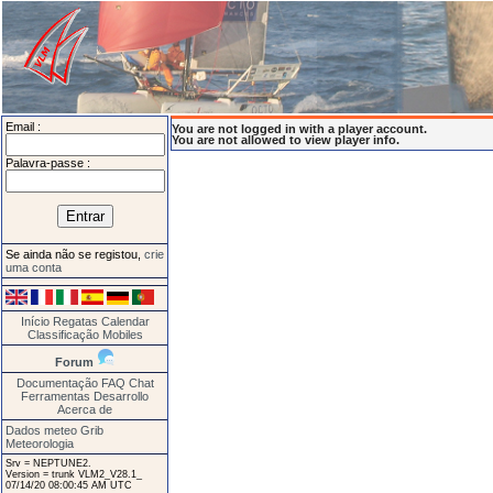
Email :
You are not logged in with a player account.
You are not allowed to view player info.
Palavra-passe :
Se ainda não se registou,
crie
uma conta
Início
Regatas
Calendar
Classificação
Mobiles
Forum
Documentação
FAQ
Chat
Ferramentas
Desarrollo
Acerca de
Dados meteo Grib
Meteorologia
Srv = NEPTUNE2.
Version = trunk VLM2_V28.1_
07/14/20 08:00:45 AM UTC