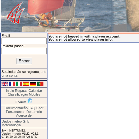
Email :
You are not logged in with a player account.
You are not allowed to view player info.
Palavra-passe :
Se ainda não se registou,
crie
uma conta
Início
Regatas
Calendar
Classificação
Mobiles
Forum
Documentação
FAQ
Chat
Ferramentas
Desarrollo
Acerca de
Dados meteo Grib
Meteorologia
Srv = NEPTUNE2.
Version = trunk VLM2_V28.1_
07/14/20 08:00:45 AM UTC