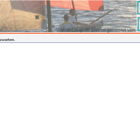
Virtual Loup de Mer ist gehostet von
inzusehen.