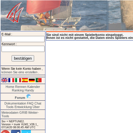
E-Mail :
Sie sind nicht mit einem Spielerkonto eingeloggt.
Ihnen ist es nicht gestattet, die Daten eines Spielers e
Kennwort :
Wenn Sie kein Konto haben
,
können Sie eins erstellen
.
Home
Rennen
Kalender
Ranking
Handy
Forum
Dokumentation
FAQ
Chat
Tools
Entwicklung
Über
Meteodaten GRIB
Wetter-
Tools
Srv = NEPTUNE2.
Version = trunk VLM2_V28.1_
07/14/20 08:00:45 AM UTC