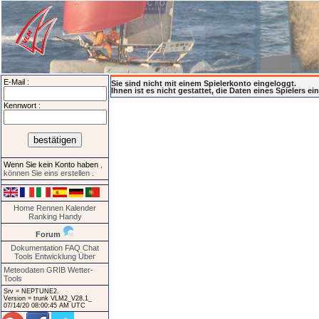
E-Mail :
Sie sind nicht mit einem Spielerkonto eingeloggt.
Ihnen ist es nicht gestattet, die Daten eines Spielers e
Kennwort :
Wenn Sie kein Konto haben
,
können Sie eins erstellen
.
Home
Rennen
Kalender
Ranking
Handy
Forum
Dokumentation
FAQ
Chat
Tools
Entwicklung
Über
Meteodaten GRIB
Wetter-
Tools
Srv = NEPTUNE2.
Version = trunk VLM2_V28.1_
07/14/20 08:00:45 AM UTC