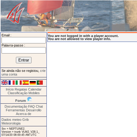
Email :
You are not logged in with a player account.
You are not allowed to view player info.
Palavra-passe :
Se ainda não se registou,
crie
uma conta
Início
Regatas
Calendar
Classificação
Mobiles
Forum
Documentação
FAQ
Chat
Ferramentas
Desarrollo
Acerca de
Dados meteo Grib
Meteorologia
Srv = NEPTUNE2.
Version = trunk VLM2_V28.1_
07/14/20 08:00:45 AM UTC