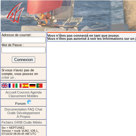
Adresse de courriel :
Vous n'êtes pas connecté en tant que joueur.
Vous n'êtes pas autorisé à voir les informations sur un 
Mot de Passe :
Si vous n'avez pas de
compte, vous pouvez en
créer un
.
Accueil
Courses
Agenda
Classement
Mobiles
Forum
Documentation
FAQ
Chat
Outils
Développement
A Propos
Fichiers GRIB
Outils Météo
Srv = NEPTUNE2.
Version = trunk VLM2_V28.1_
07/14/20 08:00:45 AM UTC