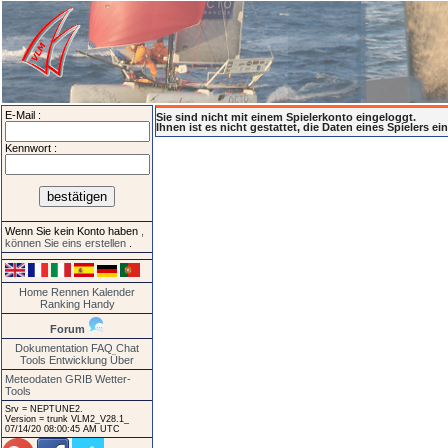
E-Mail :
Sie sind nicht mit einem Spielerkonto eingeloggt.
Ihnen ist es nicht gestattet, die Daten eines Spielers e
Kennwort :
Wenn Sie kein Konto haben
,
können Sie eins erstellen
.
Home
Rennen
Kalender
Ranking
Handy
Forum
Dokumentation
FAQ
Chat
Tools
Entwicklung
Über
Meteodaten GRIB
Wetter-
Tools
Srv = NEPTUNE2.
Version = trunk VLM2_V28.1_
07/14/20 08:00:45 AM UTC