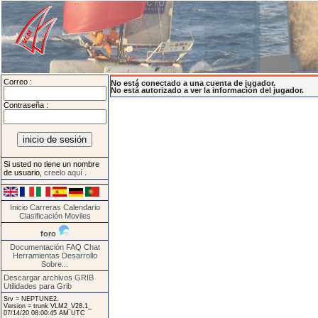
Correo :
No está conectado a una cuenta de jugador.
No está autorizado a ver la información del jugador.
Contraseña :
Si usted no tiene un nombre
de usuario,
creelo aquí
.
Inicio
Carreras
Calendario
Clasificación
Moviles
foro
Documentación
FAQ
Chat
Herramientas
Desarrollo
Sobre...
Descargar archivos GRIB
Utilidades para Grib
Srv = NEPTUNE2.
Version = trunk VLM2_V28.1_
07/14/20 08:00:45 AM UTC