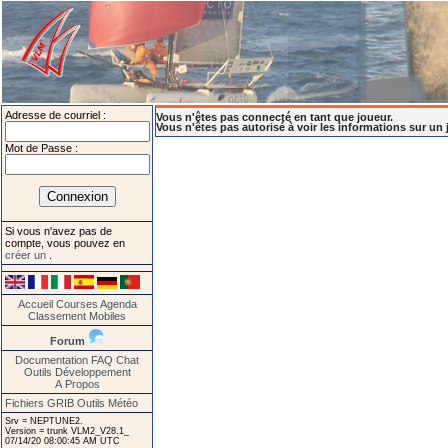
Adresse de courriel :
Vous n'êtes pas connecté en tant que joueur.
Vous n'êtes pas autorisé à voir les informations sur un 
Mot de Passe :
Si vous n'avez pas de
compte, vous pouvez en
créer un
.
Accueil
Courses
Agenda
Classement
Mobiles
Forum
Documentation
FAQ
Chat
Outils
Développement
A Propos
Fichiers GRIB
Outils Météo
Srv = NEPTUNE2.
Version = trunk VLM2_V28.1_
07/14/20 08:00:45 AM UTC