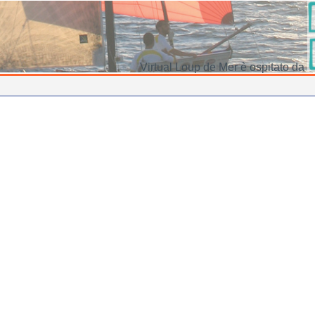
Virtual Loup de Mer è ospitato da