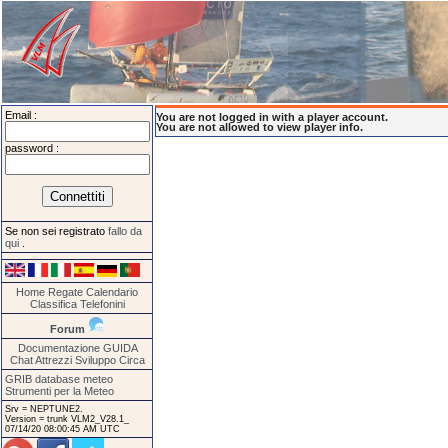
Email :
You are not logged in with a player account.
You are not allowed to view player info.
password :
Se non sei registrato
fallo da
qui
.
Home
Regate
Calendario
Classifica
Telefonini
Forum
Documentazione
GUIDA
Chat
Attrezzi
Sviluppo
Circa
GRIB database meteo
Strumenti per la Meteo
Srv = NEPTUNE2.
Version = trunk VLM2_V28.1_
07/14/20 08:00:45 AM UTC