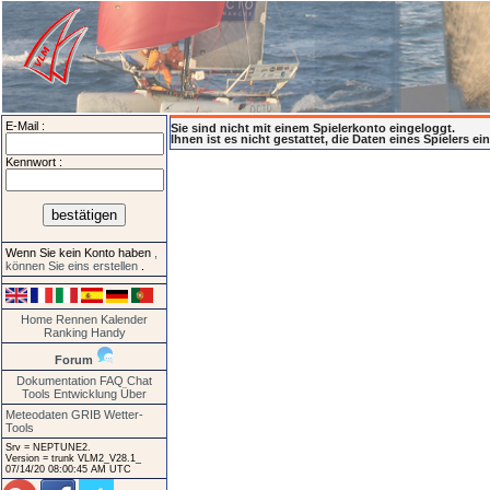
E-Mail :
Sie sind nicht mit einem Spielerkonto eingeloggt.
Ihnen ist es nicht gestattet, die Daten eines Spielers e
Kennwort :
Wenn Sie kein Konto haben
,
können Sie eins erstellen
.
Home
Rennen
Kalender
Ranking
Handy
Forum
Dokumentation
FAQ
Chat
Tools
Entwicklung
Über
Meteodaten GRIB
Wetter-
Tools
Srv = NEPTUNE2.
Version = trunk VLM2_V28.1_
07/14/20 08:00:45 AM UTC